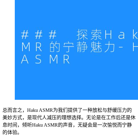
总而言之，Haku ASMR为我们提供了一种放松与舒缓压力的
美妙方式，是现代人减压的理想选择。无论是在工作后还是休
息时间，倾听Haku ASMR的声音，无疑会是一次愉悦而宁静
的体验。