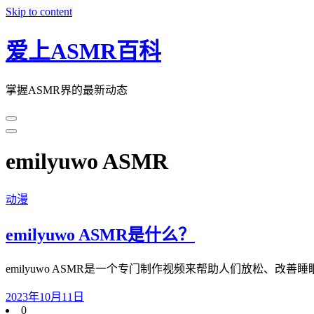
Skip to content
爱上ASMR百科
掌握ASMR界的最新动态
emilyuwo ASMR
动漫
emilyuwo ASMR是什么？
emilyuwo ASMR是一个专门制作视频来帮助人们放松、改善睡
2023年10月11日
0