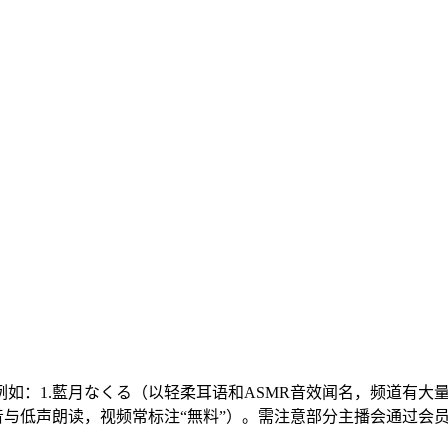
等平台，例如：1.藍月なくる（以轻柔耳语和ASMR音效闻名，频道
音与低声朗读，视频常标注“無料”）。需注意部分主播会通过会