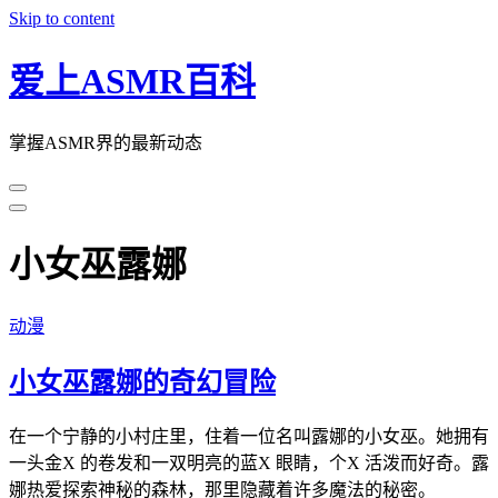
Skip to content
爱上ASMR百科
掌握ASMR界的最新动态
小女巫露娜
动漫
小女巫露娜的奇幻冒险
在一个宁静的小村庄里，住着一位名叫露娜的小女巫。她拥有
一头金X 的卷发和一双明亮的蓝X 眼睛，个X 活泼而好奇。露
娜热爱探索神秘的森林，那里隐藏着许多魔法的秘密。